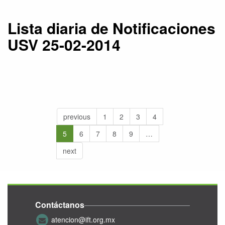
Lista diaria de Notificaciones
USV 25-02-2014
previous
1
2
3
4
5
6
7
8
9
…
next
Contáctanos
atencion@ift.org.mx