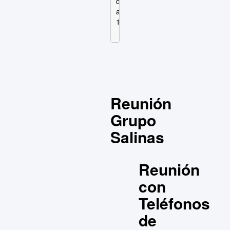
de 2013
diciembre
a las
de 2013
15:00
a las
16:00
Reunión
Grupo
Salinas
Reunión
con
Teléfonos
de