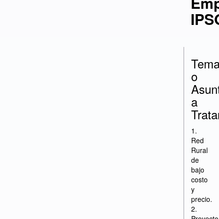
Emp
IPS
Tem
o
Asun
a
Trata
1.
Red
Rural
de
bajo
costo
y
precio.
2.
Proyecto