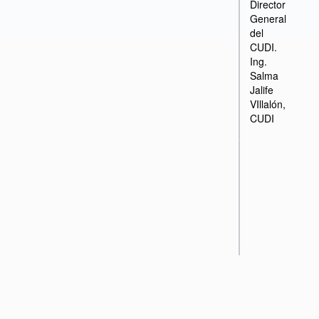
Director
General
del
CUDI.
Ing.
Salma
Jalife
VIllalón,
CUDI
Inició
el 17 de
Te
diciembre
el 
de 2013
di
a las
de
16:00
a l
17