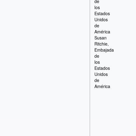
de
los
Estados
Unidos
de
América
Susan
Ritchie,
Embajada
de
los
Estados
Unidos
de
América
Inició
el 16 de
Terminó
diciembre
el 16 de
de 2013
diciembr
a las
de 2013
15:00
a las