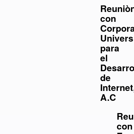
Reuniò
con
Corpor
Universi
para
el
Desarro
de
Internet
A.C
Reu
con