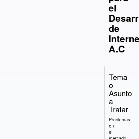
el
Desarr
de
Interne
A.C
Tema
o
Asunto
a
Tratar
Problemas
en
el
mercado