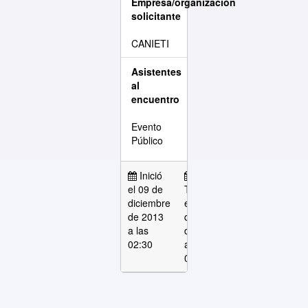
Empresa/organización
solicitante
CANIETI
Asistentes
al
encuentro
Evento
Público
Inició
Salon Castillo
el 09 de
Terminó
A del Hotel
diciembre
el 09 de
Presidente
de 2013
diciembre
Intercontinental
a las
de 2013
02:30
a las
04:30