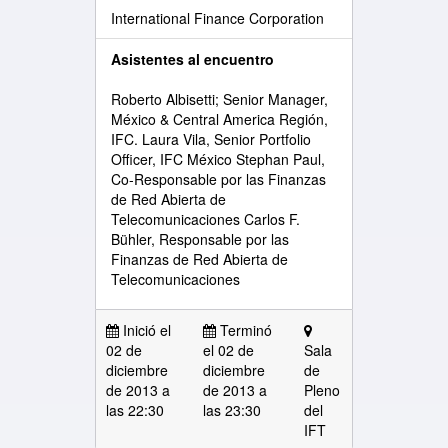
International Finance Corporation
Asistentes al encuentro
Roberto Albisetti; Senior Manager,
México & Central America Región,
IFC. Laura Vila, Senior Portfolio
Officer, IFC México Stephan Paul,
Co-Responsable por las Finanzas
de Red Abierta de
Telecomunicaciones Carlos F.
Bühler, Responsable por las
Finanzas de Red Abierta de
Telecomunicaciones
Inició el
Terminó
02 de
el 02 de
Sala
diciembre
diciembre
de
de 2013 a
de 2013 a
Pleno
las
22:30
las 23:30
del
IFT