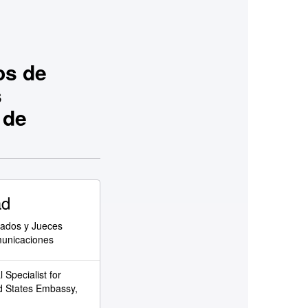
os de
s
 de
ad
rados y Jueces
municaciones
 Specialist for
ed States Embassy,