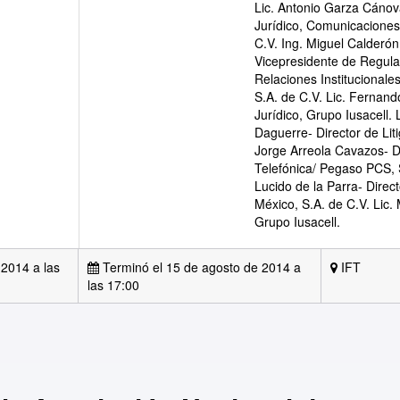
Lic. Antonio Garza Cánov
Jurídico, Comunicaciones
C.V. Ing. Miguel Calderón
Vicepresidente de Regula
Relaciones Institucionale
S.A. de C.V. Lic. Fernand
Jurídico, Grupo Iusacell.
Daguerre- Director de Liti
Jorge Arreola Cavazos- Di
Telefónica/ Pegaso PCS, S
Lucido de la Parra- Dire
México, S.A. de C.V. Lic.
Grupo Iusacell.
 2014 a las
Terminó el 15 de agosto de 2014 a
IFT
las 17:00