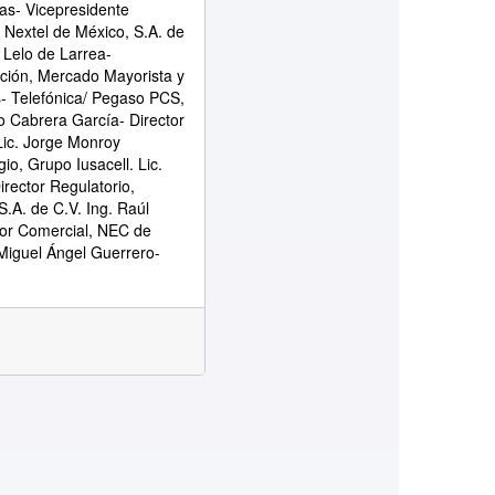
as- Vicepresidente
 Nextel de México, S.A. de
 Lelo de Larrea-
ción, Mercado Mayorista y
s- Telefónica/ Pegaso PCS,
o Cabrera García- Director
 Lic. Jorge Monroy
gio, Grupo Iusacell. Lic.
rector Regulatorio,
.A. de C.V. Ing. Raúl
ctor Comercial, NEC de
 Miguel Ángel Guerrero-