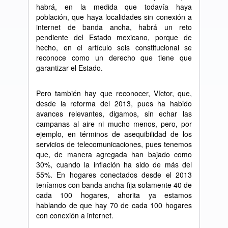
habr
á
, en la medida que todav
í
a haya
poblaci
ó
n, que haya localidades sin conexi
ó
n a
internet de banda ancha, habr
á
un reto
pendiente del Estado mexicano, porque de
hecho, en el art
í
culo seis constitucional se
reconoce como un derecho que tiene que
garantizar el Estado.
Pero tambi
é
n hay que reconocer, V
í
ctor, que,
desde la reforma del 2013, pues ha habido
avances relevantes, digamos, sin echar las
campanas al aire ni mucho menos, pero, por
ejemplo, en t
é
rminos de asequibilidad de los
servicios de telecomunicaciones, pues tenemos
que, de manera agregada han bajado como
30%, cuando la inflaci
ó
n ha sido de m
á
s del
55%. En hogares conectados desde el 2013
ten
í
amos con banda ancha fija solamente 40 de
cada 100 hogares, ahorita ya estamos
hablando de que hay 70 de cada 100 hogares
con conexi
ó
n a internet.