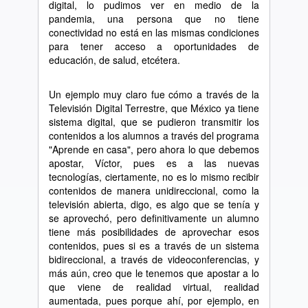
digital, lo pudimos ver en medio de la
pandemia, una persona que no tiene
conectividad no est
á
en las mismas condiciones
para tener acceso a oportunidades de
educaci
ó
n, de salud, etc
é
tera.
Un ejemplo muy claro fue c
ó
mo a trav
é
s de la
Televisi
ó
n Digital Terrestre, que M
é
xico ya tiene
sistema digital, que se pudieron transmitir los
contenidos a los alumnos a trav
é
s del programa
"Aprende en casa", pero ahora lo que debemos
apostar, V
í
ctor, pues es a las nuevas
tecnolog
í
as, ciertamente, no es lo mismo recibir
contenidos de manera unidireccional, como la
televisi
ó
n abierta, digo, es algo que se ten
í
a y
se aprovech
ó
, pero definitivamente un alumno
tiene m
á
s posibilidades de aprovechar esos
contenidos, pues si es a trav
é
s de un sistema
bidireccional, a trav
é
s de videoconferencias, y
m
á
s a
ú
n, creo que le tenemos que apostar a lo
que viene de realidad virtual, realidad
aumentada, pues porque ah
í
, por ejemplo, en