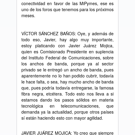
conectividad en favor de las MiPymes, ese es
uno de los foros que tenemos para los pr
ó
ximos
meses.
V
Í
CTOR S
Á
NCHEZ BA
Ñ
OS: Oye, y adem
á
s de
todo eso, Javier, hay algo muy importante,
estoy platicando con Javier Ju
á
rez Mojica,
quien es Comisionado Presidente en suplencia
del Instituto Federal de Comunicaciones, sobre
los anchos de banda, porque ya al sector
privado se le entreg
ó
un ancho de banda, pues
aparentemente no lo han podido cubrir, todav
í
a
le hace falta, o sea, hay mucho ancho de banda
que, pues podr
í
a todav
í
a entregarse, la famosa
fibra negra, etc
é
tera. Todo esto nos lleva a si
estamos dando los pasos s
ó
lidos en materia
tecnol
ó
gica en telecomunicaciones, que
demanda ya la actualidad, porque otros pa
í
ses
s
í
est
á
n haciendo esto con mayor agilidad.
JAVIER JU
Á
REZ MOJICA: Yo creo que siempre