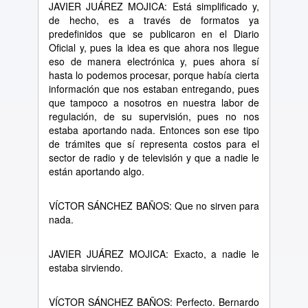
JAVIER JU
Á
REZ MOJICA: Est
á
simplificado y,
de hecho, es a trav
é
s de formatos ya
predefinidos que se publicaron en el Diario
Oficial y, pues la idea es que ahora nos llegue
eso de manera electr
ó
nica y, pues ahora s
í
hasta lo podemos procesar, porque hab
í
a cierta
informaci
ó
n que nos estaban entregando, pues
que tampoco a nosotros en nuestra labor de
regulaci
ó
n, de su supervisi
ó
n, pues no nos
estaba aportando nada. Entonces son ese tipo
de tr
á
mites que s
í
representa costos para el
sector de radio y de televisi
ó
n y que a nadie le
est
á
n aportando algo.
V
Í
CTOR S
Á
NCHEZ BA
Ñ
OS: Que no sirven para
nada.
JAVIER JU
Á
REZ MOJICA: Exacto, a nadie le
estaba sirviendo.
V
Í
CTOR S
Á
NCHEZ BA
Ñ
OS: Perfecto. Bernardo