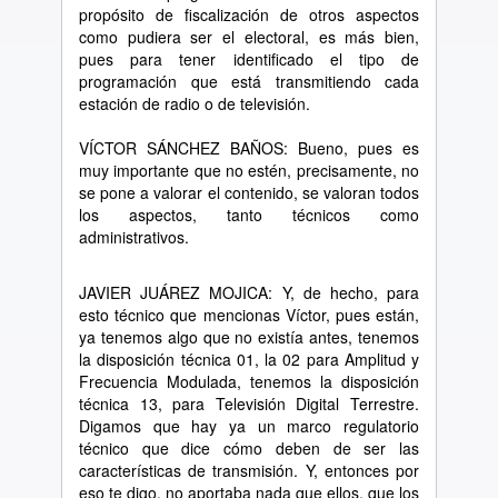
prop
ó
sito de fiscalizaci
ó
n de otros aspectos
como pudiera ser el electoral, es m
á
s bien,
pues para tener identificado el tipo de
programaci
ó
n que est
á
transmitiendo cada
estaci
ó
n de radio o de televisi
ó
n.
V
Í
CTOR S
Á
NCHEZ BA
Ñ
OS: Bueno, pues es
muy importante que no est
é
n, precisamente, no
se pone a valorar el contenido, se valoran todos
los aspectos, tanto t
é
cnicos como
administrativos.
JAVIER JU
Á
REZ MOJICA: Y, de hecho, para
esto t
é
cnico que mencionas V
í
ctor, pues est
á
n,
ya tenemos algo que no exist
í
a antes, tenemos
la disposici
ó
n t
é
cnica 01, la 02 para Amplitud y
Frecuencia Modulada, tenemos la disposici
ó
n
t
é
cnica 13, para Televisi
ó
n Digital Terrestre.
Digamos que hay ya un marco regulatorio
t
é
cnico que dice c
ó
mo deben de ser las
caracter
í
sticas de transmisi
ó
n. Y, entonces por
eso te digo, no aportaba nada que ellos, que los