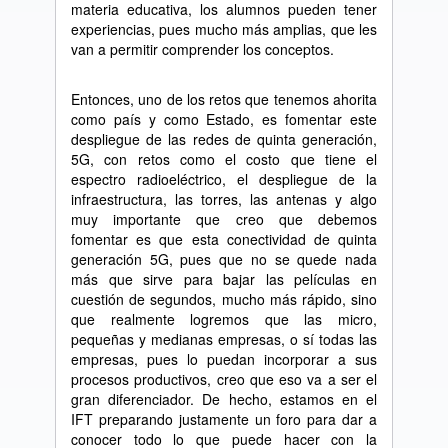
materia educativa, los alumnos pueden tener
experiencias, pues mucho m
á
s amplias, que les
van a permitir comprender los conceptos.
Entonces, uno de los retos que tenemos ahorita
como pa
í
s y como Estado, es fomentar este
despliegue de las redes de quinta generaci
ó
n,
5G, con retos como el costo que tiene el
espectro radioel
é
ctrico, el despliegue de la
infraestructura, las torres, las antenas y algo
muy importante que creo que debemos
fomentar es que esta conectividad de quinta
generaci
ó
n 5G, pues que no se quede nada
m
á
s que sirve para bajar las pel
í
culas en
cuesti
ó
n de segundos, mucho m
á
s r
á
pido, sino
que realmente logremos que las micro,
peque
ñ
as y medianas empresas, o s
í
todas las
empresas, pues lo puedan incorporar a sus
procesos productivos, creo que eso va a ser el
gran diferenciador. De hecho, estamos en el
IFT preparando justamente un foro para dar a
conocer todo lo que puede hacer con la