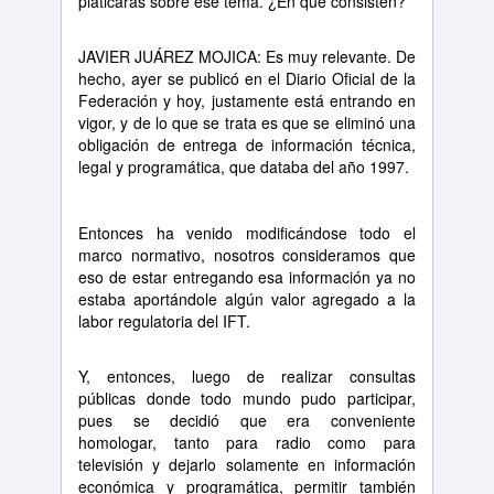
platicaras sobre ese tema.
¿
En qu
é
consisten?
JAVIER JU
Á
REZ MOJICA: Es muy relevante. De
hecho, ayer se public
ó
en el Diario Oficial de la
Federaci
ó
n y hoy, justamente est
á
entrando en
vigor, y de lo que se trata es que se elimin
ó
una
obligaci
ó
n de entrega de informaci
ó
n t
é
cnica,
legal y program
á
tica, que databa del a
ñ
o 1997.
Entonces ha venido modific
á
ndose todo el
marco normativo, nosotros consideramos que
eso de estar entregando esa informaci
ó
n ya no
estaba aport
á
ndole alg
ú
n valor agregado a la
labor regulatoria del IFT.
Y, entonces, luego de realizar consultas
p
ú
blicas donde todo mundo pudo participar,
pues se decidi
ó
que era conveniente
homologar, tanto para radio como para
televisi
ó
n y dejarlo solamente en informaci
ó
n
econ
ó
mica y program
á
tica, permitir tambi
é
n