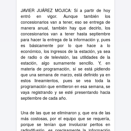
JAVIER JU
Á
REZ MOJICA: S
í
a partir de hoy
entr
ó
en vigor. Aunque tambi
é
n los
concesionarios van a tener, eso se entrega de
manera anual, tambi
é
n hay que decirlo, los
concesionarios van a tener hasta septiembre
para hacer la entrega de la informaci
ó
n y, pues
es b
á
sicamente por lo que hace a lo
econ
ó
mico, los ingresos de la estaci
ó
n, ya sea
de radio o de televisi
ó
n, las utilidades de la
estaci
ó
n, algo sumamente sencillo. Y, en
materia de programaci
ó
n, s
í
se est
á
pidiendo
que una semana de marzo, est
á
definido ya en
estos lineamientos, pues se vea toda la
programaci
ó
n que emitieron en esa semana, se
vaya registrando y se est
é
presentando hacia
septiembre de cada a
ñ
o.
Una de las que se eliminaron y, que era de las
m
á
s costosas, por el equipo que se requer
í
a,
porque se ten
í
an que involucrar peritos en
radiodifusi
ó
n, es precisamente la informaci
ó
n