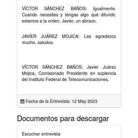
V
Í
CTOR S
Á
NCHEZ BA
Ñ
OS: Igualmente.
Cuando necesites y tengas algo qu
é
difundir,
estamos a la orden, Javier, un abrazo.
JAVIER JU
Á
REZ MOJICA: Les agradezco
mucho, saludos.
V
Í
CTOR S
Á
NCHEZ BA
Ñ
OS: Javier Ju
á
rez
Mojica, Comisionado Presidente en suplencia
del Instituto Federal de Telecomunicaciones.
Fecha de la Entrevista: 12 May 2023
Documentos para descargar
Escuchar entrevista