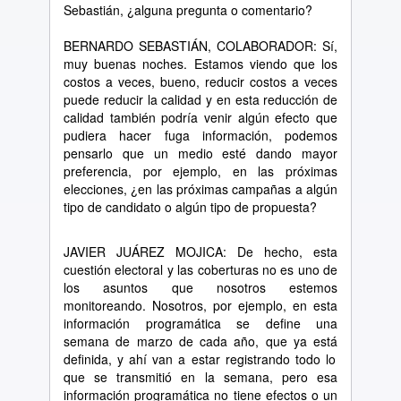
Sebasti
á
n,
¿
alguna pregunta o comentario?
BERNARDO SEBASTI
Á
N, COLABORADOR: S
í
,
muy buenas noches. Estamos viendo que los
costos a veces, bueno, reducir costos a veces
puede reducir la calidad y en esta reducci
ó
n de
calidad tambi
é
n podr
í
a venir alg
ú
n efecto que
pudiera hacer fuga informaci
ó
n, podemos
pensarlo que un medio est
é
dando mayor
preferencia, por ejemplo, en las pr
ó
ximas
elecciones,
¿
en las pr
ó
ximas campa
ñ
as a alg
ú
n
tipo de candidato o alg
ú
n tipo de propuesta?
JAVIER JU
Á
REZ MOJICA: De hecho, esta
cuesti
ó
n electoral y las coberturas no es uno de
los asuntos que nosotros estemos
monitoreando. Nosotros, por ejemplo, en esta
informaci
ó
n program
á
tica se define una
semana de marzo de cada a
ñ
o, que ya est
á
definida, y ah
í
van a estar registrando todo lo
que se transmiti
ó
en la semana, pero esa
informaci
ó
n program
á
tica no tiene efectos o un