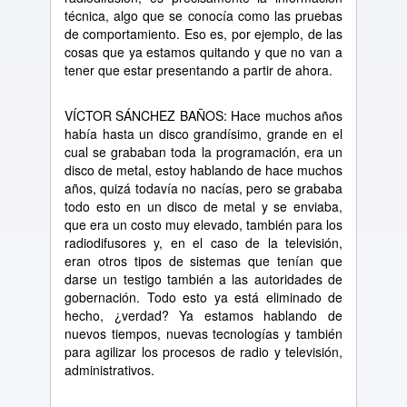
t
é
cnica, algo que se conoc
í
a como las pruebas
de comportamiento. Eso es, por ejemplo, de las
cosas que ya estamos quitando y que no van a
tener que estar presentando a partir de ahora.
V
Í
CTOR S
Á
NCHEZ BA
Ñ
OS: Hace muchos a
ñ
os
hab
í
a hasta un disco grand
í
simo, grande en el
cual se grababan toda la programaci
ó
n, era un
disco de metal, estoy hablando de hace muchos
a
ñ
os, quiz
á
todav
í
a no nac
í
as, pero se grababa
todo esto en un disco de metal y se enviaba,
que era un costo muy elevado, tambi
é
n para los
radiodifusores y, en el caso de la televisi
ó
n,
eran otros tipos de sistemas que ten
í
an que
darse un testigo tambi
é
n a las autoridades de
gobernaci
ó
n. Todo esto ya est
á
eliminado de
hecho,
¿
verdad? Ya estamos hablando de
nuevos tiempos, nuevas tecnolog
í
as y tambi
é
n
para agilizar los procesos de radio y televisi
ó
n,
administrativos.