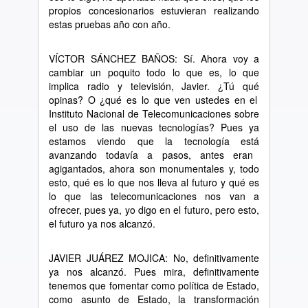
propios concesionarios estuvieran realizando
estas pruebas a
ñ
o con a
ñ
o.
V
Í
CTOR S
Á
NCHEZ BA
Ñ
OS: S
í
. Ahora voy a
cambiar un poquito todo lo que es, lo que
implica radio y televisi
ó
n, Javier.
¿
T
ú
qu
é
opinas? O
¿
qu
é
es lo que ven ustedes en el
Instituto Nacional de Telecomunicaciones sobre
el uso de las nuevas tecnolog
í
as? Pues ya
estamos viendo que la tecnolog
í
a est
á
avanzando todav
í
a a pasos, antes eran
agigantados, ahora son monumentales y, todo
esto, qu
é
es lo que nos lleva al futuro y qu
é
es
lo que las telecomunicaciones nos van a
ofrecer, pues ya, yo digo en el futuro, pero esto,
el futuro ya nos alcanz
ó
.
JAVIER JU
Á
REZ MOJICA: No, definitivamente
ya nos alcanz
ó
. Pues mira, definitivamente
tenemos que fomentar como pol
í
tica de Estado,
como asunto de Estado, la transformaci
ó
n