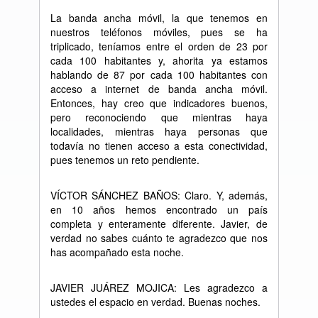
La banda ancha m
ó
vil, la que tenemos en
nuestros tel
é
fonos m
ó
viles, pues se ha
triplicado, ten
í
amos entre el orden de 23 por
cada 100 habitantes y, ahorita ya estamos
hablando de 87 por cada 100 habitantes con
acceso a internet de banda ancha m
ó
vil.
Entonces, hay creo que indicadores buenos,
pero reconociendo que mientras haya
localidades, mientras haya personas que
todav
í
a no tienen acceso a esta conectividad,
pues tenemos un reto pendiente.
V
Í
CTOR S
Á
NCHEZ BA
Ñ
OS: Claro. Y, adem
á
s,
en 10 a
ñ
os hemos encontrado un pa
í
s
completa y enteramente diferente. Javier, de
verdad no sabes cu
á
nto te agradezco que nos
has acompa
ñ
ado esta noche.
JAVIER JU
Á
REZ MOJICA: Les agradezco a
ustedes el espacio en verdad. Buenas noches.