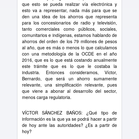
que esto se pueda realizar v
í
a electr
ó
nica y
esto va a representar, nada m
á
s para que se
den una idea de los ahorros que representa
para los concesionarios de radio y televisi
ó
n,
tanto comerciales como p
ú
blicos, sociales,
comunitarios e ind
í
genas, estamos hablando de
ahorros del orden de los 79 millones de pesos
al a
ñ
o, que es m
á
s o menos lo que calculamos
con una metodolog
í
a de la OCDE en el a
ñ
o
2016, que es lo que est
á
costando anualmente
este tr
á
mite que es lo que le costaba la
industria. Entonces consideramos, V
í
ctor,
Bernardo, que ser
á
un ahorro sumamente
relevante, una simplificaci
ó
n relevante, pues
que viene a abonar al desarrollo del sector,
menos carga regulatoria.
V
Í
CTOR S
Á
NCHEZ BA
Ñ
OS:
¿
Qu
é
tipo de
informaci
ó
n es la que ya se podr
á
hacer a partir
de hoy ante las autoridades?
¿
Es a partir de
hoy?