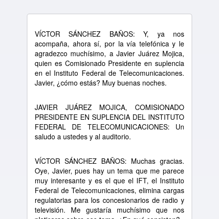
V
Í
CTOR S
Á
NCHEZ BA
Ñ
OS: Y, ya nos
acompa
ñ
a, ahora s
í,
por la v
í
a telef
ó
nica y le
agradezco much
í
simo, a Javier Ju
á
rez Mojica,
quien es Comisionado Presidente en suplencia
en el Instituto Federal de Telecomunicaciones.
Javier,
¿
c
ó
mo est
á
s? Muy buenas noches.
JAVIER JU
Á
REZ MOJICA, COMISIONADO
PRESIDENTE EN SUPLENCIA DEL INSTITUTO
FEDERAL DE TELECOMUNICACIONES: Un
saludo a ustedes y al auditorio.
V
Í
CTOR S
Á
NCHEZ BA
Ñ
OS: Muchas gracias.
Oye, Javier, pues hay un tema que me parece
muy interesante y es el que el IFT, el Instituto
Federal de Telecomunicaciones, elimina cargas
regulatorias para los concesionarios de radio y
televisi
ó
n. Me gustar
í
a much
í
simo que nos