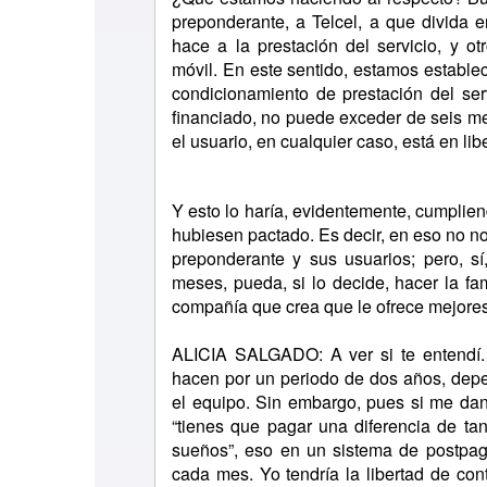
preponderante, a Telcel, a que divida e
hace a la prestación del servicio, y ot
móvil. En este sentido, estamos estable
condicionamiento de prestación del ser
financiado, no puede exceder de seis me
el usuario, en cualquier caso, está en li
Y esto lo haría, evidentemente, cumplie
hubiesen pactado. Es decir, en eso no n
preponderante y sus usuarios; pero, sí
meses, pueda, si lo decide, hacer la f
compañía que crea que le ofrece mejore
ALICIA SALGADO: A ver si te entendí. 
hacen por un periodo de dos años, dep
el equipo. Sin embargo, pues si me dan
“tienes que pagar una diferencia de tan
sueños”, eso en un sistema de postpag
cada mes. Yo tendría la libertad de cont