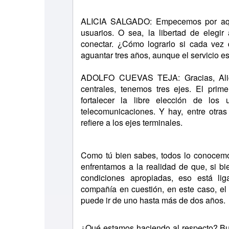
ALICIA SALGADO: Empecemos por aque
usuarios. O sea, la libertad de elegi
conectar. ¿Cómo lograrlo si cada ve
aguantar tres años, aunque el servicio e
ADOLFO CUEVAS TEJA: Gracias, Alic
centrales, tenemos tres ejes. El prim
fortalecer la libre elección de los
telecomunicaciones. Y hay, entre otra
refiere a los ejes terminales.
Como tú bien sabes, todos lo conocemos
enfrentamos a la realidad de que, si b
condiciones apropiadas, eso está li
compañía en cuestión, en este caso, el
puede ir de uno hasta más de dos años.
¿Qué estamos haciendo al respecto? Bu