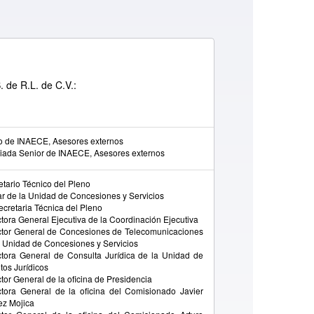
 de R.L. de C.V.:
o de INAECE, Asesores externos
iada Senior de INAECE, Asesores externos
etario Técnico del Pleno
lar de la Unidad de Concesiones y Servicios
ecretaria Técnica del Pleno
ctora General Ejecutiva de la Coordinación Ejecutiva
ctor General de Concesiones de Telecomunicaciones
a Unidad de Concesiones y Servicios
ctora General de Consulta Jurídica de la Unidad de
tos Jurídicos
ctor General de la oficina de Presidencia
ctora General de la oficina del Comisionado Javier
ez Mojica