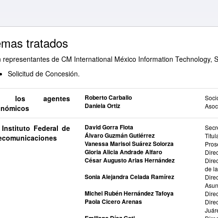
mas tratados
 representantes de CM International México Information Technology, S.
Solicitud de Concesión.
Roberto Carballo
 los agentes
Soci
Daniela Ortiz
Asoc
onómicos
David Gorra Flota
 Instituto Federal de
Secr
Álvaro Guzmán Gutiérrez
Titu
ecomunicaciones
Vanessa Marisol Suárez Solorza
Pros
Gloria Alicia Andrade Alfaro
Dire
César Augusto Arias Hernández
Dire
de l
Sonia Alejandra Celada Ramírez
Dire
Asun
Michel Rubén Hernández Tafoya
Dire
Paola Cicero Arenas
Dire
Juár