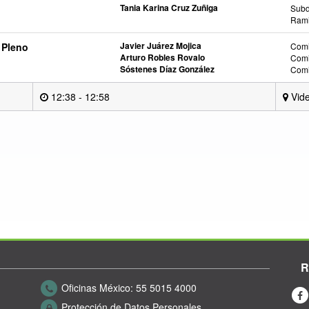
Tania Karina Cruz Zuñiga
Subd
Rami
Javier Juárez Mojica
 Pleno
Comi
Arturo Robles Rovalo
Comi
Sóstenes Díaz González
Comi
12:38 - 12:58
Vide
R
Oficinas México:
55 5015 4000
Protección de Datos Personales