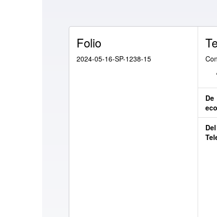
Folio
Te
2024-05-16-SP-1238-15
Con
De
ec
Del
Tel