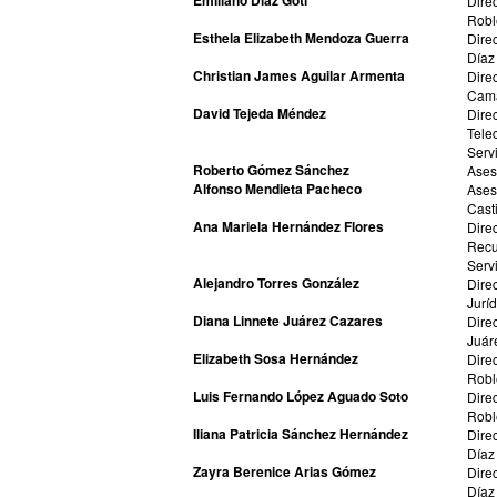
Emiliano Díaz Goti
Dire
Robl
Esthela Elizabeth Mendoza Guerra
Dire
Díaz
Christian James Aguilar Armenta
Dire
Cama
David Tejeda Méndez
Dir
Tele
Serv
Roberto Gómez Sánchez
Ases
Alfonso Mendieta Pacheco
Ases
Casti
Ana Mariela Hernández Flores
Dire
Recu
Serv
Alejandro Torres González
Dire
Jurí
Diana Linnete Juárez Cazares
Dire
Juár
Elizabeth Sosa Hernández
Dire
Robl
Luis Fernando López Aguado Soto
Dire
Robl
Iliana Patricia Sánchez Hernández
Dire
Díaz
Zayra Berenice Arias Gómez
Dire
Díaz