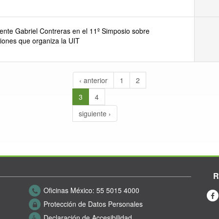
ente Gabriel Contreras en el 11º Simposio sobre
iones que organiza la UIT
‹ anterior
1
2
3
4
siguiente ›
R
Oficinas México:
55 5015 4000
Protección de Datos Personales
Declaración de Accesibilidad