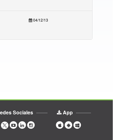
04/12/13
edes Sociales
App