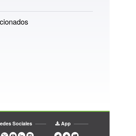
cionados
edes Sociales
App