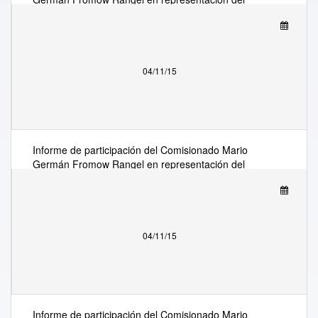
Instituto en el “ITU Telecom World 2015” de la
Unión Internacional de Telecomunicaciones,
llevado a cabo en Budapest, Hungría, del 12 al 15
de octubre.
04/11/15
Informe de participación del Comisionado Mario
Germán Fromow Rangel en representación del
Instituto en el “ITU Telecom World 2015” de la
Unión Internacional de Telecomunicaciones,
llevado a cabo en Budapest, Hungría, del 12 al 15
de octubre.
04/11/15
Informe de participación del Comisionado Mario