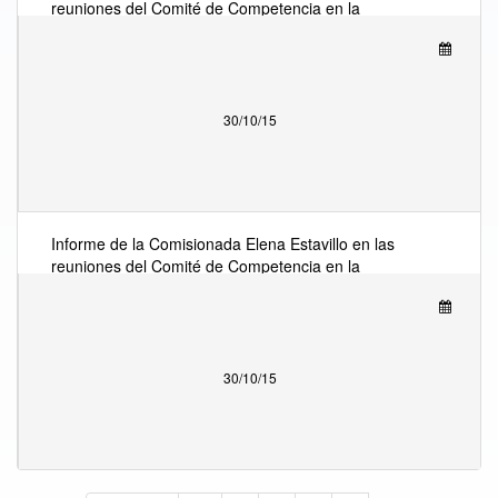
reuniones del Comité de Competencia en la
Organización para la Cooperación y el Desarrollo
Económicos (OCDE) y en el Foro Global de
Competencia, del 26 al 29 de octubre del 2015, en
Paris Francia
30/10/15
Informe de la Comisionada Elena Estavillo en las
reuniones del Comité de Competencia en la
Organización para la Cooperación y el Desarrollo
Económicos (OCDE) y en el Foro Global de
Competencia, del 26 al 29 de octubre del 2015, en
Paris Francia
30/10/15