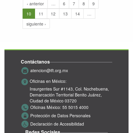
‹ anterior
…
6
7
8
9
10
11
12
13
14
…
siguiente ›
Contáctanos
atencion@ift.org.mx
Oficinas en México:
Insurgentes Sur #1143,
Col. Nochebuena,
Demarcación Territorial Benito Juárez,
Ciudad de México 03720
Oficinas México:
55 5015 4000
Protección de Datos Personales
Declaración de Accesibilidad
Redes Sociales