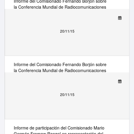
Informe del Comisionado Fernando Borjón sobre
la Conferencia Mundial de Radiocomunicaciones
2015 de la Unión Internacional de
Telecomunicaciones (UIT) llevada a cabo en
Ginebra, Suiza del 1 al 7 de noviembre 2015
20/11/15
Informe del Comisionado Fernando Borjón sobre
la Conferencia Mundial de Radiocomunicaciones
2015 de la Unión Internacional de
Telecomunicaciones (UIT) llevada a cabo en
Ginebra, Suiza del 1 al 7 de noviembre 2015
20/11/15
Informe de participación del Comisionado Mario
Germán Fromow Rangel en representación del