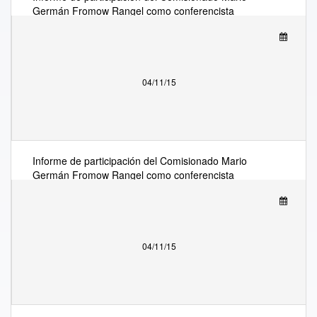
Germán Fromow Rangel como conferencista
principal en representación del Instituto en “The
2nd Annual Latin America Spectrum Management
Conference”, en Río de Janeiro, Brasil, 20 y 21 de
octubre de 2015
04/11/15
Informe de participación del Comisionado Mario
Germán Fromow Rangel como conferencista
principal en representación del Instituto en “The
2nd Annual Latin America Spectrum Management
Conference”, en Río de Janeiro, Brasil, 20 y 21 de
octubre de 2015
04/11/15