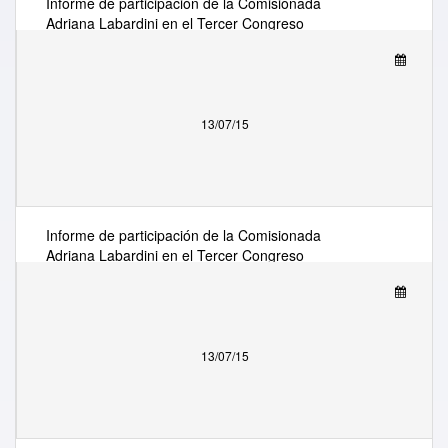
Informe de participación de la Comisionada
Adriana Labardini en el Tercer Congreso
Latinoamericano de Telecomunicaciones (CLT), el
Foro Regional de Desarrollo para las Américas,
UIT, y la Conferencia CPR Latam 2015, del 13 al
16 de julio en Cancún, México
13/07/15
Informe de participación de la Comisionada
Adriana Labardini en el Tercer Congreso
Latinoamericano de Telecomunicaciones (CLT), el
Foro Regional de Desarrollo para las Américas,
UIT, y la Conferencia CPR Latam 2015, del 13 al
16 de julio en Cancún, México
13/07/15