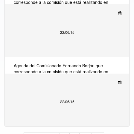
corresponde a la comisión que está realizando en
Estocolmo, Suecia, en el Seminario Broadband for
all, como participante en el panel "Why and how to
master an ICT-enabled digital transformation of
our society?".
22/06/15
Agenda del Comisionado Fernando Borjón que
corresponde a la comisión que está realizando en
Estocolmo, Suecia, en el Seminario Broadband for
all, como participante en el panel "Why and how to
master an ICT-enabled digital transformation of
our society?".
22/06/15