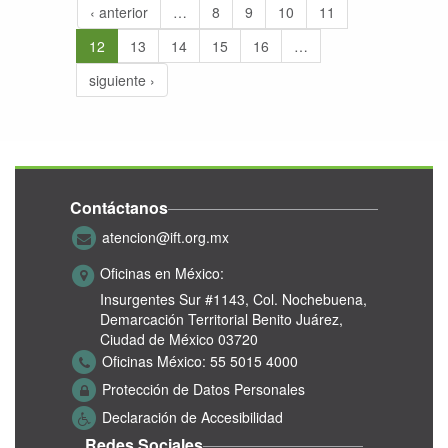
‹ anterior
…
8
9
10
11
12
13
14
15
16
…
siguiente ›
Contáctanos
atencion@ift.org.mx
Oficinas en México:
Insurgentes Sur #1143,
Col. Nochebuena,
Demarcación Territorial Benito Juárez,
Ciudad de México 03720
Oficinas México:
55 5015 4000
Protección de Datos Personales
Declaración de Accesibilidad
Redes Sociales