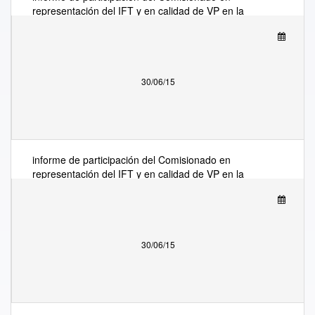
representación del IFT y en calidad de VP en la
53ª Reunión del Grupo de Trabajo sobre Política
de Infraestructura y Servicios de Comunicaciones
del Comité de Políticas de la Economía DigIital de
la OCDE
30/06/15
informe de participación del Comisionado en
representación del IFT y en calidad de VP en la
53ª Reunión del Grupo de Trabajo sobre Política
de Infraestructura y Servicios de Comunicaciones
del Comité de Políticas de la Economía DigIital de
la OCDE
30/06/15