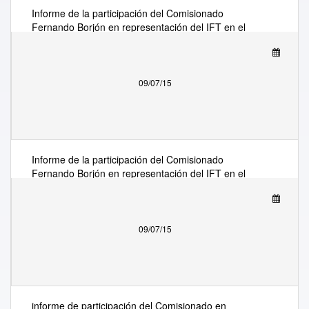
Informe de la participación del Comisionado
Fernando Borjón en representación del IFT en el
Foro "Broadband for All fundamental
transformation of our society” llevado a cabo en
Estocolmo, Suecia, el 22 y 23 de junio del 2015
09/07/15
Informe de la participación del Comisionado
Fernando Borjón en representación del IFT en el
Foro "Broadband for All fundamental
transformation of our society” llevado a cabo en
Estocolmo, Suecia, el 22 y 23 de junio del 2015
09/07/15
informe de participación del Comisionado en