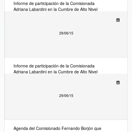
Informe de participación de la Comisionada
Adriana Labardini en la Cumbre de Alto Nivel
Berec-Regulatel-Eapreg-Emerg y la Asamblea
Plenaria Extraordinaria de REGULATEL, del 29 de
junio al 4 de julio en Barcelona, España.
29/06/15
Informe de participación de la Comisionada
Adriana Labardini en la Cumbre de Alto Nivel
Berec-Regulatel-Eapreg-Emerg y la Asamblea
Plenaria Extraordinaria de REGULATEL, del 29 de
junio al 4 de julio en Barcelona, España.
29/06/15
Agenda del Comisionado Fernando Borjón que