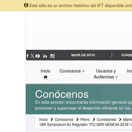
Este sitio es un archivo histórico del IFT disponible úni
MAPA DE SITIO
CONS
Inicio
Conócenos
Usuarios y
In
Audiencias
Conócenos
En esta sección encontrarás información general que
promover y supervisar el desarrollo eficiente en lo
Inicio
Conócenos
Pleno
Comisiones
Mari
18th Symposium for Regulator “ITU GSR GENEVA 2018” org