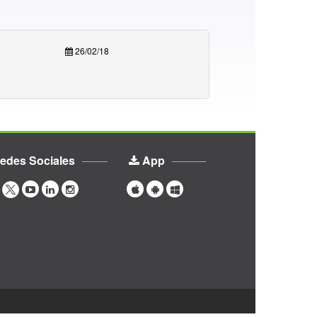
26/02/18
edes Sociales
App