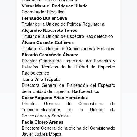
V
í
ctor Manuel Rodr
í
guez Hilario
Coordinador Ejecutivo
Fernando Butler Silva
Titular de la Unidad de Política Regulatoria
Alejandro Navarrete Torres
Titular de la Unidad de Espectro Radioeléctrico
Á
lvaro Guzm
á
n Guti
é
rrez
Titular de la Unidad de Concesiones y Servicios
Ricardo Casta
ñ
eda
Á
lvarez
Director General de Ingeniería del Espectro y
Estudios Técnicos de la Unidad de Espectro
Radioeléctrico
Tania Villa Tr
á
pala
Directora General de Planeación del Espectro
de la Unidad de Espectro Radioeléctrico
C
é
sar Augusto Arias Hern
á
ndez
Director General de Concesiones de
Telecomunicaciones de la Unidad de
Concesiones y Servicios
Paola Cicero Arenas
Directora General de la oficina del Comisionado
Javier Juárez Mojica