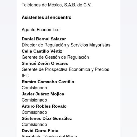
Teléfonos de México, S.A.B. de C.V.:
Asistentes al encuentro
Agente Económico:
Daniel Bernal Salazar
Director de Regulación y Servicios Mayoristas
Celia Castillo V
é
rtiz
Gerente de Gestión de Regulación
Sinhu
é
Zer
ó
n Olivares
Gerente de Prospectiva Económica y Precios
IFT:
Ramiro Camacho Castillo
Comisionado
Javier Ju
á
rez Mojica
Comisionado
Arturo Robles Rovalo
Comisionado
S
ó
stenes D
í
az Gonz
á
lez
Comisionado
David Gorra Flota
Secretario Técnico del Pleno