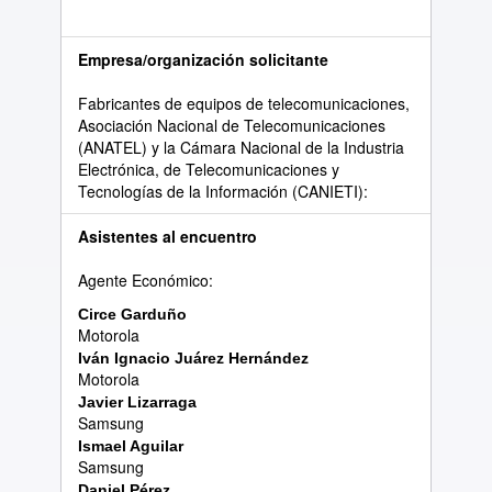
Empresa/organización solicitante
Fabricantes de equipos de telecomunicaciones,
Asociación Nacional de Telecomunicaciones
(ANATEL) y la Cámara Nacional de la Industria
Electrónica, de Telecomunicaciones y
Tecnologías de la Información (CANIETI):
Asistentes al encuentro
Agente Económico:
Circe Gardu
ñ
o
Motorola
Iv
á
n Ignacio Ju
á
rez Hern
á
ndez
Motorola
Javier Lizarraga
Samsung
Ismael Aguilar
Samsung
Daniel P
é
rez