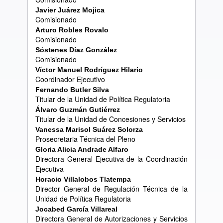
Javier Ju
á
rez Mojica
Comisionado
Arturo Robles Rovalo
Comisionado
S
ó
stenes D
í
az Gonz
á
lez
Comisionado
V
í
ctor Manuel Rodr
í
guez Hilario
Coordinador Ejecutivo
Fernando Butler Silva
Titular de la Unidad de Política Regulatoria
Á
lvaro Guzm
á
n Guti
é
rrez
Titular de la Unidad de Concesiones y Servicios
Vanessa Marisol Su
á
rez Solorza
Prosecretaria Técnica del Pleno
Gloria Alicia Andrade Alfaro
Directora General Ejecutiva de la Coordinación
Ejecutiva
Horacio Villalobos Tlatempa
Director General de Regulación Técnica de la
Unidad de Política Regulatoria
Jocabed Garc
í
a Villareal
Directora General de Autorizaciones y Servicios