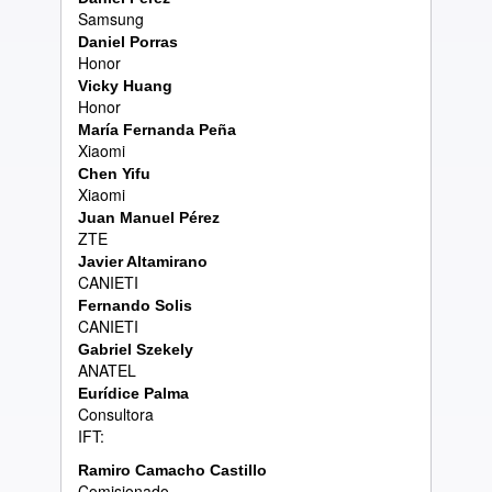
Samsung
Daniel Porras
Honor
Vicky Huang
Honor
Mar
í
a Fernanda Pe
ñ
a
Xiaomi
Chen Yifu
Xiaomi
Juan Manuel P
é
rez
ZTE
Javier Altamirano
CANIETI
Fernando Solis
CANIETI
Gabriel Szekely
ANATEL
Eur
í
dice Palma
Consultora
IFT:
Ramiro Camacho Castillo
Comisionado