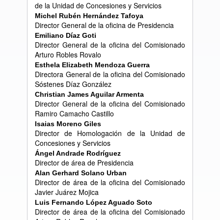
de la Unidad de Concesiones y Servicios
Michel Rub
é
n Hern
á
ndez Tafoya
Director General de la oficina de Presidencia
Emiliano D
í
az Goti
Director General de la oficina del Comisionado
Arturo Robles Rovalo
Esthela Elizabeth Mendoza Guerra
Directora General de la oficina del Comisionado
Sóstenes Díaz González
Christian James Aguilar Armenta
Director General de la oficina del Comisionado
Ramiro Camacho Castillo
Isaias Moreno Giles
Director de Homologación de la Unidad de
Concesiones y Servicios
Á
ngel Andrade Rodr
í
guez
Director de área de Presidencia
Alan Gerhard Solano Urban
Director de área de la oficina del Comisionado
Javier Juárez Mojica
Luis Fernando L
ó
pez Aguado Soto
Director de área de la oficina del Comisionado