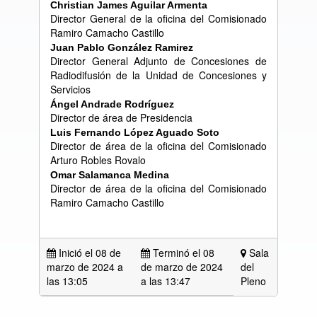
Christian James Aguilar Armenta
Director General de la oficina del Comisionado
Ramiro Camacho Castillo
Juan Pablo Gonz
á
lez Ramirez
Director General Adjunto de Concesiones de
Radiodifusión de la Unidad de Concesiones y
Servicios
Á
ngel Andrade Rodr
í
guez
Director de área de Presidencia
Luis Fernando L
ó
pez Aguado Soto
Director de área de la oficina del Comisionado
Arturo Robles Rovalo
Omar Salamanca Medina
Director de área de la oficina del Comisionado
Ramiro Camacho Castillo
Inició el 08 de
Terminó el 08
Sala
marzo de 2024 a
de marzo de 2024
del
las
13:05
a las 13:47
Pleno