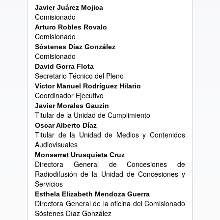
Javier Ju
á
rez Mojica
Comisionado
Arturo Robles Rovalo
Comisionado
S
ó
stenes D
í
az Gonz
á
lez
Comisionado
David Gorra Flota
Secretario Técnico del Pleno
V
í
ctor Manuel Rodr
í
guez Hilario
Coordinador Ejecutivo
Javier Morales Gauzin
Titular de la Unidad de Cumplimiento
Oscar Alberto D
í
az
Titular de la Unidad de Medios y Contenidos
Audiovisuales
Monserrat Urusquieta Cruz
Directora General de Concesiones de
Radiodifusión de la Unidad de Concesiones y
Servicios
Esthela Elizabeth Mendoza Guerra
Directora General de la oficina del Comisionado
Sóstenes Díaz González