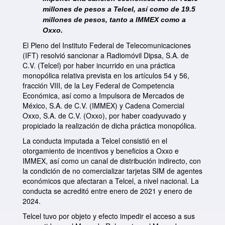
garantizar los Derechos de las Audiencias. (Comunicado
millones de pesos a Telcel, así como de 19.5
123/2024) 18 de diciembre
millones de pesos, tanto a IMMEX como a
PDF
Oxxo.
El Pleno del Instituto Federal de Telecomunicaciones
El Pleno del IFT aprueba la clasificación de la banda de
(IFT) resolvió sancionar a Radiomóvil Dipsa, S.A. de
frecuencias 64-71 GHz como espectro libre (Comunicado
C.V. (Telcel) por haber incurrido en una práctica
122/2024) 16 de diciembre
monopólica relativa prevista en los artículos 54 y 56,
PDF
fracción VIII, de la Ley Federal de Competencia
Económica, así como a Impulsora de Mercados de
México, S.A. de C.V. (IMMEX) y Cadena Comercial
El IFT premia a las personas ganadoras del Concurso
Oxxo, S.A. de C.V. (Oxxo), por haber coadyuvado y
Nacional de Video, “Navega seguro, seguro lo logras”
(Comunicado 121/2024) 13 de diciembre
propiciado la realización de dicha práctica monopólica.
PDF
La conducta imputada a Telcel consistió en el
otorgamiento de incentivos y beneficios a Oxxo e
IMMEX, así como un canal de distribución indirecto, con
1
2
3
4
5
6
7
8
9
…
la condición de no comercializar tarjetas SIM de agentes
económicos que afectaran a Telcel, a nivel nacional. La
siguiente ›
conducta se acreditó entre enero de 2021 y enero de
2024.
Telcel tuvo por objeto y efecto impedir el acceso a sus