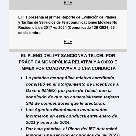
PDF
El IFT presenta el primer Reporte de Evolución de Planes
y Tarifas de Servicios de Telecomunicaciones Móviles No
Residenciales 2017 vs 2024 (Comunicado 126 /2024) 26
de diciembre
PDF
En México, 65.6% de las MiPymes tienen un conocimiento
EL PLENO DEL IFT SANCIONA A TELCEL POR
básico en cuanto a las actividades que realizan en
PRÁCTICA MONOPÓLICA RELATIVA Y A OXXO E
internet(Comunicado 125/2024) 23 de diciembre
IMMEX POR COADYUVAR A DICHA CONDUCTA
PDF
La práctica monopólica relativa acreditada
consistió en el otorgamiento de incentivos a
El Pleno del IFT aprobó la convocatoria y bases de la
Oxxo e IMMEX, por parte de Telcel, con la
Licitación Pública para concesionar el uso,
condición de que no comercializaran tarjetas
aprovechamiento y explotación comercial de segmentos
SIM de competidores que le afectaran.
de espectro radioeléctrico para la prestación de
Los Agentes Económicos involucrados
servicios de acceso inalámbrico (Licitación IFT-12) (Co
incurrieron en esta conducta entre enero de
PDF
2021 y enero de 2024.
Por esta práctica, el Pleno del IFT determinó
El Pleno del IFT aprobó los Lineamientos Generales para
imponer una sanción económica de mil 782.6