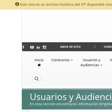
Este sitio es un archivo histórico del IFT disponible úni
MAPA DE SITIO
CONS
Inicio
Conócenos
Usuarios y
I
Audiencias
Usuarios y Audienc
En esta sección encontrarás información dirigida 