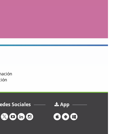
rmación
ción
edes Sociales
App