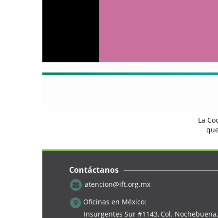
La Coo
que
Contáctanos
atencion@ift.org.mx
Oficinas en México:
Insurgentes Sur #1143,
Col. Nochebuena,