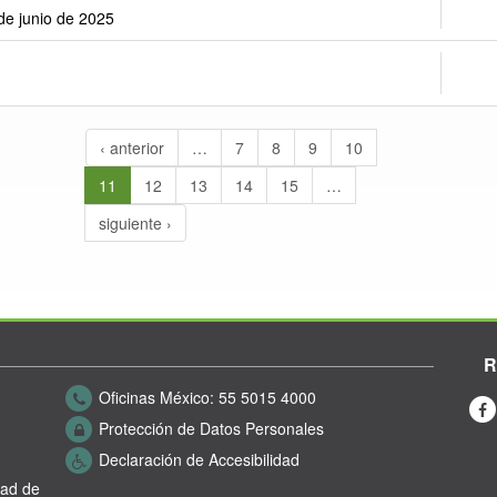
 de junio de 2025
‹ anterior
…
7
8
9
10
11
12
13
14
15
…
siguiente ›
R
Oficinas México:
55 5015 4000
Protección de Datos Personales
Declaración de Accesibilidad
dad de