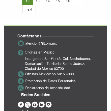
12
13
14
15
16
…
next
Contáctanos
atencion@ift.org.mx
Oficinas en México:
Insurgentes Sur #1143,
Col. Nochebuena,
Demarcación Territorial Benito Juárez,
Ciudad de México 03720
Oficinas México:
55 5015 4000
Protección de Datos Personales
Declaración de Accesibilidad
Redes Sociales