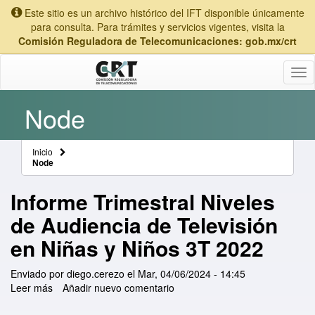
Este sitio es un archivo histórico del IFT disponible únicamente
para consulta. Para trámites y servicios vigentes, visita la
Comisión Reguladora de Telecomunicaciones: gob.mx/crt
Tog
nav
Node
Inicio
Node
Informe Trimestral Niveles
de Audiencia de Televisión
en Niñas y Niños 3T 2022
Enviado por
diego.cerezo
el
Mar, 04/06/2024 - 14:45
Leer más
sobre Informe Trimestral Niveles de Audiencia de
Añadir nuevo comentario
Televisión en Niñas y Niños 3T 2022