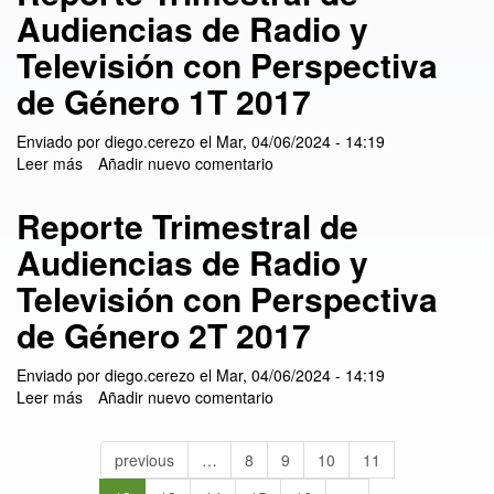
Audiencias de Radio y
Televisión con Perspectiva
de Género 1T 2017
Enviado por
diego.cerezo
el
Mar, 04/06/2024 - 14:19
Leer más
sobre Reporte Trimestral de Audiencias de Radio y
Añadir nuevo comentario
Televisión con Perspectiva de Género 1T 2017
Reporte Trimestral de
Audiencias de Radio y
Televisión con Perspectiva
de Género 2T 2017
Enviado por
diego.cerezo
el
Mar, 04/06/2024 - 14:19
Leer más
sobre Reporte Trimestral de Audiencias de Radio y
Añadir nuevo comentario
Televisión con Perspectiva de Género 2T 2017
previous
…
8
9
10
11