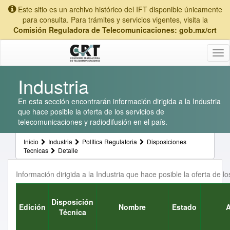
Este sitio es un archivo histórico del IFT disponible únicamente
para consulta. Para trámites y servicios vigentes, visita la
Comisión Reguladora de Telecomunicaciones: gob.mx/crt
Tog
nav
Industria
En esta sección encontrarán información dirigida a la Industria
que hace posible la oferta de los servicios de
telecomunicaciones y radiodifusión en el país.
Inicio
Industria
Política Regulatoria
Disposiciones
Tecnicas
Detalle
Información dirigida a la Industria que hace posible la oferta de l
Disposición
Edición
Nombre
Estado
Técnica