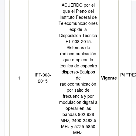
ACUERDO por el
que el Pleno del
Instituto Federal de
Telecomunicaciones
expide la
Disposición Técnica
IFT-008-2015:
Sistemas de
radiocomunicación
que emplean la
técnica de espectro
disperso-Equipos
IFT-008-
P/IFT/E
1
de
Vigente
2015
radiocomunicación
por salto de
frecuencia y por
modulación digital a
operar en las
bandas 902-928
MHz, 2400-2483.5
MHz y 5725-5850
MHz-