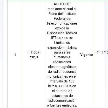
ACUERDO
mediante el cual el
Pleno del Instituto
Federal de
Telecomunicaciones
expide la
Disposición Técnica
IFT-007-2019:
Límites de
exposición máxima
IFT-007-
para seres
P/IFT/1
1
Vigente
2019
humanos a
radiaciones
electromagnéticas
de radiofrecuencia
no ionizantes en el
intervalo de 100
kHz a 300 GHz en
el entorno de
estaciones de
radiocomunicación
o fuentes emisoras.