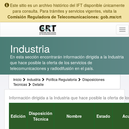
Este sitio es un archivo histórico del IFT disponible únicamente
para consulta. Para trámites y servicios vigentes, visita la
Comisión Reguladora de Telecomunicaciones: gob.mx/crt
Tog
nav
Industria
En esta sección encontrarán información dirigida a la Industria
que hace posible la oferta de los servicios de
telecomunicaciones y radiodifusión en el país.
Inicio
Industria
Política Regulatoria
Disposiciones
Tecnicas
Detalle
Información dirigida a la Industria que hace posible la oferta de l
Disposición
Edición
Nombre
Estado
Ac
Técnica