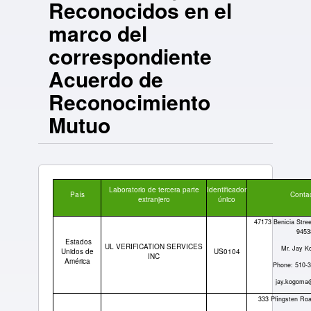
Reconocidos en el
marco del
correspondiente
Acuerdo de
Reconocimiento
Mutuo
Laboratorio de tercera parte
Identificador
País
Conta
extranjero
único
47173 Benicia Stre
9453
Estados
UL VERIFICATION SERVICES
Mr. Jay 
Unidos de
US0104
INC
América
Phone: 510-
jay.kogoma
333 Pfingsten Roa