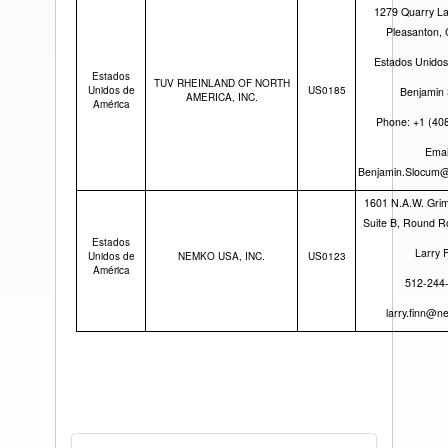
1279 Quarry La
Pleasanton,
Estados Unidos
Estados
TUV RHEINLAND OF NORTH
Unidos de
US0185
Benjamin
AMERICA, INC.
América
Phone: +1 (40
Emai
Benjamin.Slocum@
1601 N.A.W. Grim
Suite B, Round R
Estados
Larry 
Unidos de
NEMKO USA, INC.
US0123
América
512-244
larry.finn@