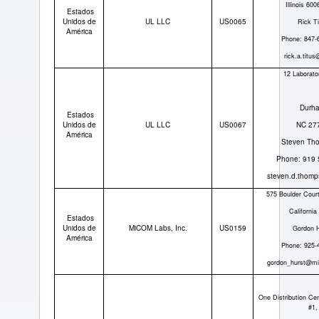
Illinois 60
Estados
Unidos de
UL LLC
US0065
Rick Ti
América
Phone: 847-
rick.a.titu
12 Laborato
Durh
Estados
Unidos de
UL LLC
US0067
NC 27
América
Steven Th
Phone: 919 
steven.d.thom
575 Boulder Court
California
Estados
Unidos de
MiCOM Labs, Inc.
US0159
Gordon 
América
Phone: 925-
gordon_hurst@m
One Distribution Cen
#1,