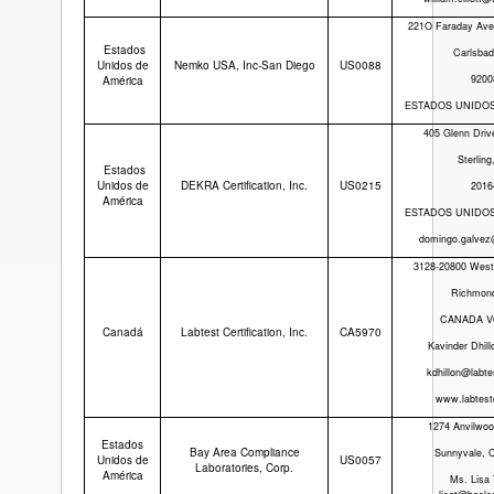
221O Faraday Ave
Estados
Carlsba
Unidos de
Nemko USA, Inc-San Diego
US0088
9200
América
ESTADOS UNIDOS
405 Glenn Drive
Sterling
Estados
Unidos de
DEKRA Certification, Inc.
US0215
2016
América
ESTADOS UNIDOS
domingo.galve
3128-20800 West
Richmon
CANADA V
Canadá
Labtest Certification, Inc.
CA5970
Kavinder Dhill
kdhillon@labte
www.labtest
1274 Anvilwo
Estados
Bay Area Compliance
Sunnyvale, 
Unidos de
US0057
Laboratories, Corp.
América
Ms. Lisa