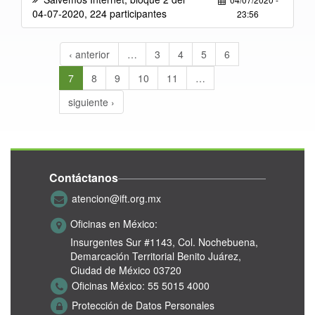
04-07-2020, 224 participantes
23:56
‹ anterior
…
3
4
5
6
7
8
9
10
11
…
siguiente ›
Contáctanos
atencion@ift.org.mx
Oficinas en México:
Insurgentes Sur #1143,
Col. Nochebuena,
Demarcación Territorial Benito Juárez,
Ciudad de México 03720
Oficinas México:
55 5015 4000
Protección de Datos Personales