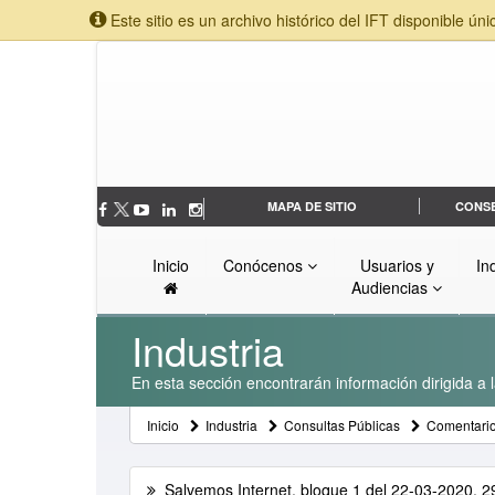
Este sitio es un archivo histórico del IFT disponible úni
MAPA DE SITIO
CONS
Inicio
Conócenos
Usuarios y
In
Audiencias
Industria
En esta sección encontrarán información dirigida a l
Inicio
Industria
Consultas Públicas
Comentarios
Salvemos Internet, bloque 1 del 22-03-2020, 29