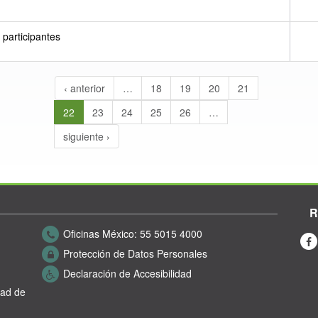
participantes
‹ anterior
…
18
19
20
21
22
23
24
25
26
…
siguiente ›
R
Oficinas México:
55 5015 4000
Protección de Datos Personales
Declaración de Accesibilidad
dad de