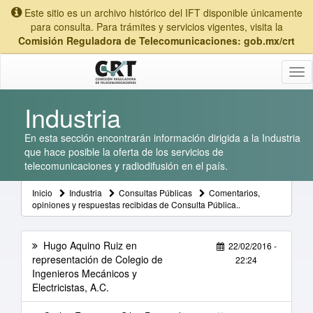
Este sitio es un archivo histórico del IFT disponible únicamente
para consulta. Para trámites y servicios vigentes, visita la
Comisión Reguladora de Telecomunicaciones: gob.mx/crt
Tog
nav
Industria
En esta sección encontrarán información dirigida a la Industria
que hace posible la oferta de los servicios de
telecomunicaciones y radiodifusión en el país.
Inicio
Industria
Consultas Públicas
Comentarios,
opiniones y respuestas recibidas de Consulta Pública..
Hugo Aquino Ruiz en
22/02/2016 -
representación de Colegio de
22:24
Ingenieros Mecánicos y
Electricistas, A.C.