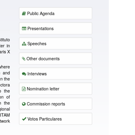
Public Agenda
Presentations
ituto
Speeches
er in
ris X
Other documents
 where
c and
Interviews
In the
ctora
Nomination letter
o the
on of
n the
Commission reports
ional
 ITAM
Votos Particulares
twork