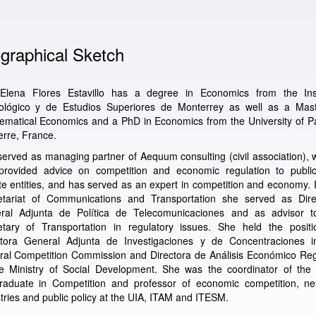
graphical Sketch
Elena Flores Estavillo has a degree in Economics from the Inst
ológico y de Estudios Superiores de Monterrey as well as a Mast
ematical Economics and a PhD in Economics from the University of Pa
rre, France.
erved as managing partner of Aequum consulting (civil association),
provided advice on competition and economic regulation to publi
te entities, and has served as an expert in competition and economy. 
etariat of Communications and Transportation she served as Dire
ral Adjunta de Política de Telecomunicaciones and as advisor t
etary of Transportation in regulatory issues. She held the positi
ctora General Adjunta de Investigaciones y de Concentraciones i
ral Competition Commission and Directora de Análisis Económico Reg
he Ministry of Social Development. She was the coordinator of the
raduate in Competition and professor of economic competition, ne
tries and public policy at the UIA, ITAM and ITESM.