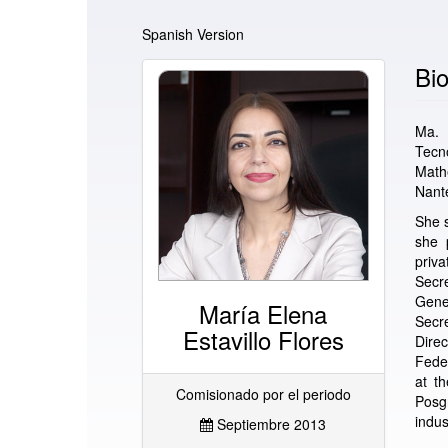
Spanish Version
Bio
Ma. 
Tecn
Math
Nante
She s
she 
priva
Secr
Gene
María Elena
Secr
Estavillo Flores
Dire
Fede
at t
Comisionado por el periodo
Posg
indus
Septiembre 2013