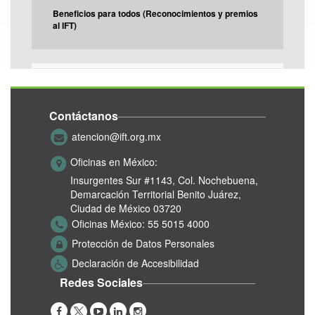
Beneficios para todos (Reconocimientos y premios
al IFT)
Neutralidad de la red
Contáctanos
Resultados ENDUTIH 2020
atencion@ift.org.mx
Oficinas en México:
Insurgentes Sur #1143,
Col. Nochebuena,
Día Mundial de las Telecomunicaciones y la
Demarcación Territorial Benito Juárez,
Sociedad de la Información
Ciudad de México 03720
Oficinas México:
55 5015 4000
Protección de Datos Personales
Declaración de Accesibilidad
‹ anterior
1
2
3
4
5
6
Redes Sociales
7
8
9
…
siguiente ›