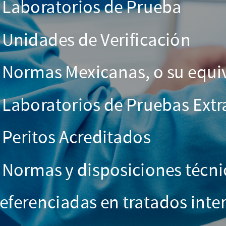
• Laboratorios de Prueba
Instituto
Federal
• Unidades de Verificación
de
• Normas Mexicanas, o su equiv
Telecomunicaciones
(IFT)
• Laboratorios de Pruebas Extr
•
• Peritos Acreditados
Organismos
de
• Normas y disposiciones técn
Certificación
referenciadas en tratados inter
y