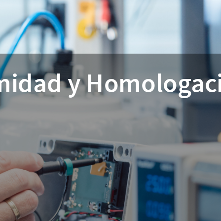
rmidad y Homologac