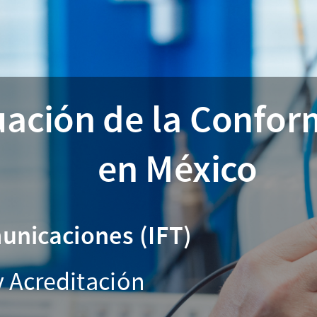
uación de la Confo
en México
municaciones (IFT)
y Acreditación