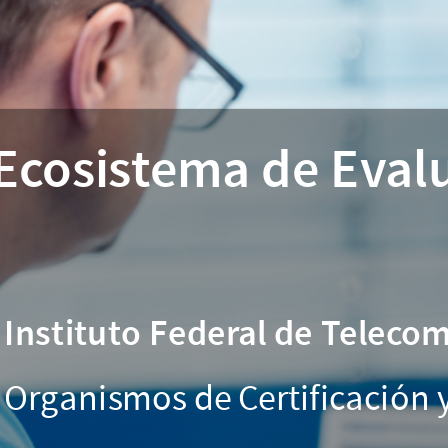
Ecosistema
de
Evaluación
de
Ecosistema de Eval
la
Conformidad
y
Homologación
•
Instituto Federal de Teleco
en
México
• Organismos de Certificación 
•